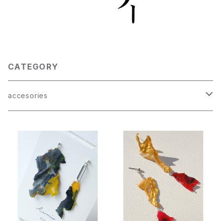
CATEGORY
accesories
ピアス
青
イヤリング
赤
青
ブローチ/ピンバッヂ
黄
赤
ブレスレット